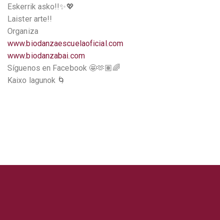
Eskerrik asko!!✨💖
Laister arte!!
Organiza
www.biodanzaescuelaoficial.com
www.biodanzabai.com
Síguenos en Facebook 🤩🫶🏽🌈
Kaixo lagunok 🌀