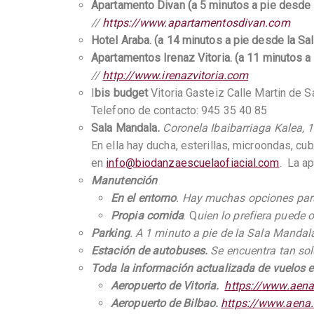
Apartamento Divan (a 5 minutos a pie desde 
//
https://www.apartamentosdivan.com
Hotel Araba. (a 14 minutos a pie desde la Sal
Apartamentos Irenaz Vitoria. (a 11 minutos a
//
http://www.irenazvitoria.com
I
bis budget
Vitoria Gasteiz Calle Martin de Sa
Telefono de contacto: 945 35 40 85
Sala Mandala
.
Coronela Ibaibarriaga Kalea, 1
En ella hay ducha, esterillas, microondas, cub
en
info@biodanzaescuelaofiacial.com
. La ap
Manutención
En el entorno
. Hay muchas opciones para
Propia comida
. Q
uien lo prefiera puede 
Parking
. A 1 minuto a pie de la Sala Mandal
Estación de autobuses.
Se encuentra tan sol
Toda la información actualizada de vuelos es
Aeropuerto de Vitoria.
https://www.aena.
Aeropuerto de Bilbao.
https://www.aena.