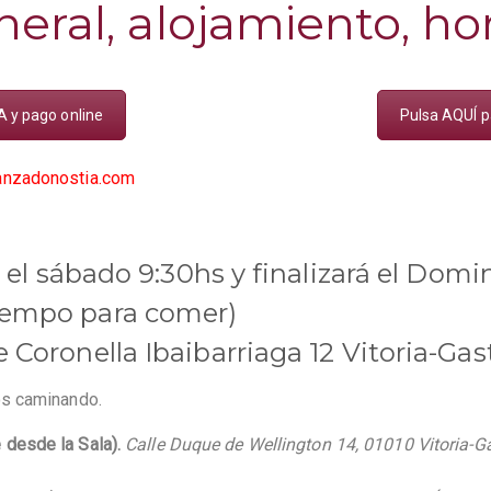
eral, alojamiento, hor
A y pago online
Pulsa AQUÍ pa
danzadonostia.com
r el sábado 9:30hs y finalizará el Domi
iempo para comer)
 Coronella Ibaibarriaga 12 Vitoria-Gas
os caminando.
 desde la Sala).
Calle Duque de Wellington 14, 01010 Vitoria-G