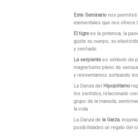
Este Seminario
nos permitirá
elementales que nos ofrece l
El tigre
es la potencia, la pasi
gusta su cuerpo, su elasticida
y confiado.
La serpiente
es símbolo de po
magnetismo pleno de sensual
y reinventarnos sorteando los
La Danza del
Hipopótamo
rep
los sentidos, relacionado con 
grupo de la manada, sentimien
la vida.
La Danza de
la Garza
, inspir
posibilidades un regalo del cie