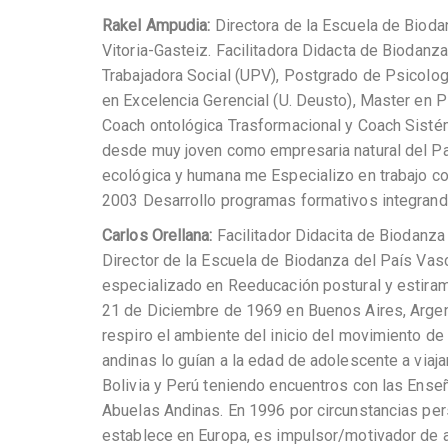
Rakel Ampudia:
Directora de la Escuela de Bioda
Vitoria-Gasteiz. Facilitadora Didacta de Biodanza 
Trabajadora Social (UPV), Postgrado de Psicolog
en Excelencia Gerencial (U. Deusto), Master en P
Coach ontológica Trasformacional y Coach Sistém
desde muy joven como empresaria natural del Pa
ecológica y humana me Especializo en trabajo 
2003 Desarrollo programas formativos integrando
Carlos Orellana:
Facilitador Didacita de Biodanza 
Director de la Escuela de Biodanza del País Vas
especializado en Reeducación postural y estira
21 de Diciembre de 1969 en Buenos Aires, Arge
respiro el ambiente del inicio del movimiento de
andinas lo guían a la edad de adolescente a viajar
Bolivia y Perú teniendo encuentros con las Ense
Abuelas Andinas. En 1996 por circunstancias per
establece en Europa, es impulsor/motivador de a