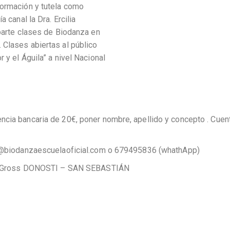
formación y tutela como
 canal la Dra. Ercilia
mparte clases de Biodanza en
 Clases abiertas al público
 y el Águila” a nivel Nacional
encia bancaria de 20€, poner nombre, apellido y concepto . C
nfo@biodanzaescuelaoficial.com o 679495836 (whathApp)
 de Gross DONOSTI – SAN SEBASTIÁN